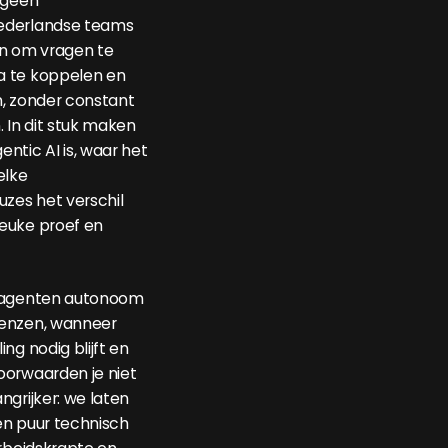
 geen
ederlandse teams
in om vragen te
a te koppelen en
n, zonder constant
. In dit stuk maken
ntic AI is, waar het
elke
uzes het verschil
euke proef en
e agenten autonoom
renzen, wanneer
ng nodig blijft en
oorwaarden je niet
ngrijker: we laten
en puur technisch