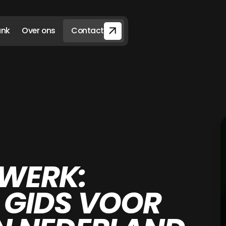
ank
Over ons
Contact
 WERK:
 GIDS VOOR