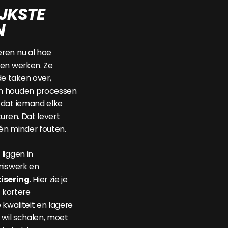
JKSTE
N
ren nu al hoe
ven werken. Ze
e taken over,
n houden processen
 dat iemand elke
uren. Dat levert
 én minder fouten.
liggen in
niswerk en
isering
. Hier zie je
: kortere
 kwaliteit en lagere
 wil schalen, moet