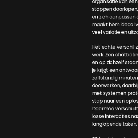
organisatie kan ee
stappen doorlopen,
en zich aanpassen 
maakt hem ideaal 
veel variatie en uit
Het echte verschil z
werk. Een chatbotin
en op zichzelf staan
je krijgt een antwo
zelfstandig minuten
doorwerken, daarbij
met systemen prat
stap naar een oplo
Daarmee verschuift
losse interacties n
langlopende taken.