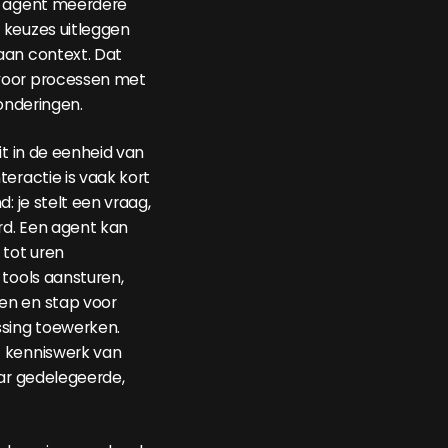
n agent meerdere
 keuzes uitleggen
aan context. Dat
voor processen met
zonderingen.
it in de eenheid van
teractie is vaak kort
d: je stelt een vraag,
ord. Een agent kan
 tot uren
 tools aansturen,
en en stap voor
ssing toewerken.
 kenniswerk van
aar gedelegeerde,