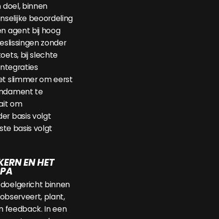
n doel, binnen
selijke beoordeling
en agent bij hoog
beslissingen zonder
oets, bij slechte
integraties
et slimmer om eerst
undament te
aait om
er basis volgt
iste basis volgt
 KERN EN HET
RPA
 doelgericht binnen
j observeert, plant,
an feedback. In een