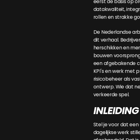
eerst de basis op o
datakwaliteit, integr
rollen en strakke g
De Nederlandse arb
dit verhaal. Bedrijve
herschikken en me
bouwen voorsprong o
een afgebakende ca
KPI's en werk met p
risicobeheer als va
ontwerp. Wie dat ne
verkeerde spel.
INLEIDING
Stel je voor dat een
dagelijkse werk still