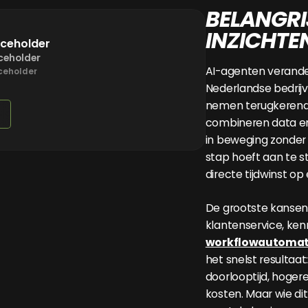
BELANGRI
INZICHTE
aceholder
ceholder
AI-agenten verande
ceholder
Nederlandse bedrij
nemen terugkerend
combineren data e
in beweging zonder
stap hoeft aan te st
directe tijdwinst op
De grootste kansen 
klantenservice, ken
workflowautomat
het snelst resultaat
doorlooptijd, hogere
kosten. Maar wie dit