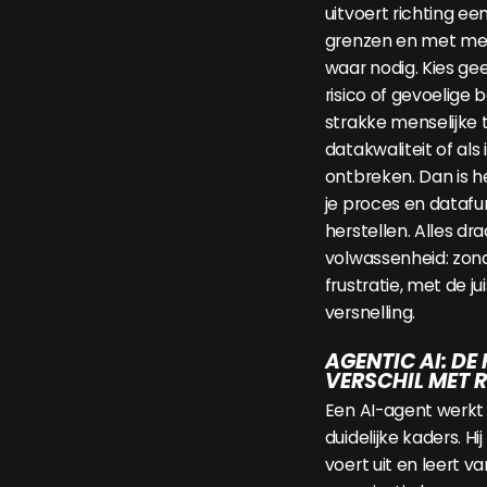
uitvoert richting ee
grenzen en met men
waar nodig. Kies ge
risico of gevoelige 
strakke menselijke t
datakwaliteit of als 
ontbreken. Dan is h
je proces en dataf
herstellen. Alles dr
volwassenheid: zond
frustratie, met de ju
versnelling.
AGENTIC AI: DE
VERSCHIL MET 
Een AI-agent werkt
duidelijke kaders. Hi
voert uit en leert v