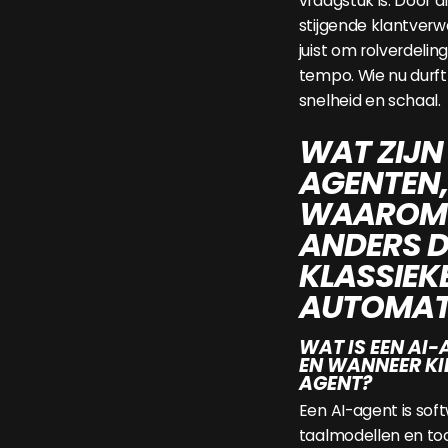
vraagstuk is. Door 
stijgende klantverw
juist om rolverdelin
tempo. Wie nu durft 
snelheid en schaal.
WAT ZIJN 
AGENTEN,
WAAROM I
ANDERS 
KLASSIEK
AUTOMAT
WAT IS EEN AI-
EN WANNEER KIE
AGENT?
Een AI-agent is sof
taalmodellen en to