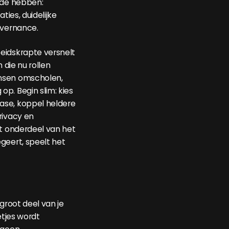
rde hebben:
aties, duidelijke
overnance.
eidskrapte versnelt
n die nu rollen
nsen omscholen,
p. Begin slim: kies
se, koppel heldere
rivacy en
st onderdeel van het
geert, speelt het
 groot deel van je
etjes wordt