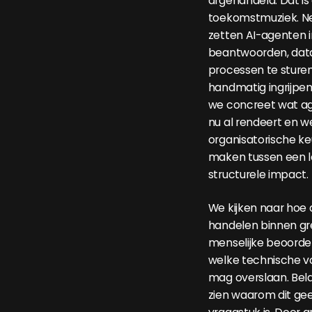
afgehandeld. Dat is
toekomstmuziek. N
zetten AI-agenten 
beantwoorden, dat
processen te sture
handmatig ingrijpen
we concreet wat age
nu al rendeert en w
organisatorische ke
maken tussen een l
structurele impact.
We kijken naar ho
handelen binnen g
menselijke beoordeli
welke technische v
mag overslaan. Bela
zien waarom dit ge