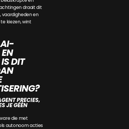
arbeidskrapte en
achtingen draait dit
g, vaardigheden en
te kiezen, wint
AI-
 EN
S DIT
DAN
E
ISERING?
AGENT PRECIES,
S JE GÉÉN
tware die met
ols autonoom acties