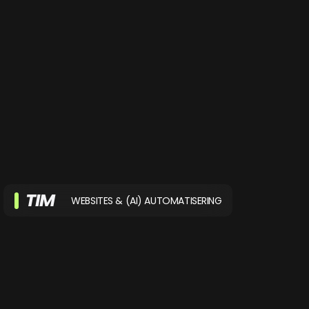
TIM
WEBSITES & (AI) AUTOMATISERING
Tim, onze creatieve goeroe, maakt van
vette ideeën echte impact. Van een
interactieve website tot een gehele
branding. Niks is hem te gek!