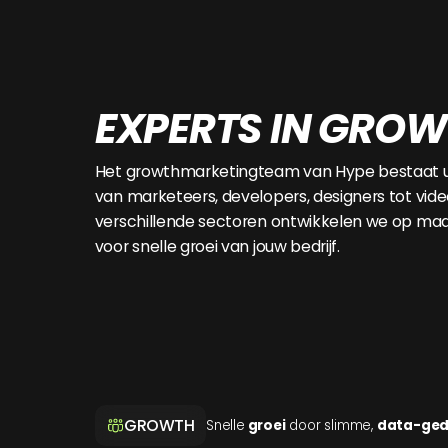
effectieve campagnes met resultaat.
EXPERTS IN GRO
Het growthmarketingteam van Hype bestaat uit
van marketeers, developers, designers tot vid
verschillende sectoren ontwikkelen we op ma
voor snelle groei van jouw bedrijf.
GROWTH
Snelle
groei
door slimme,
data-ged