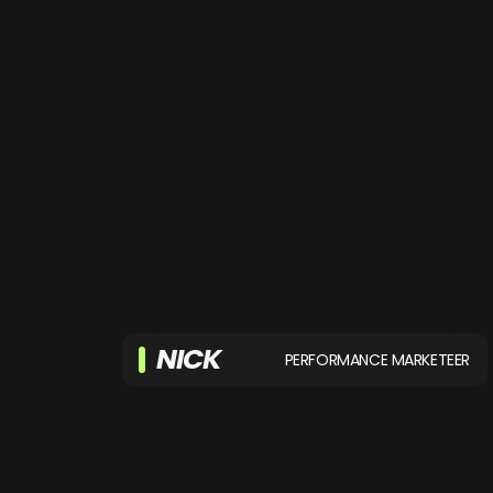
NICK
PERFORMANCE MARKETEER
Nick is de motor achter SEA-succes.
Met 9 jaar ervaring en zijn
vooruitstrevende aanpak creëert hij