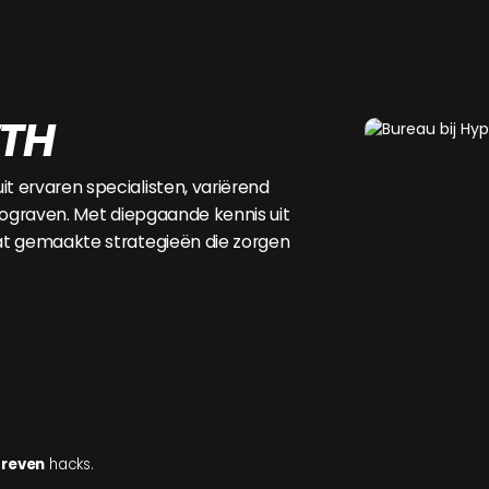
en de socials.
WTH
 ervaren specialisten, variërend
eograven. Met diepgaande kennis uit
at gemaakte strategieën die zorgen
reven
hacks.