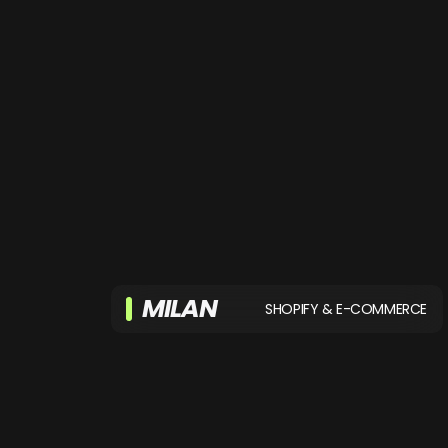
MILAN
SHOPIFY & E-COMMERCE
Milan is onze enthousiaste marketeer,
vol passie voor Meta-advertenties en
het creëren van succesvolle webshops.