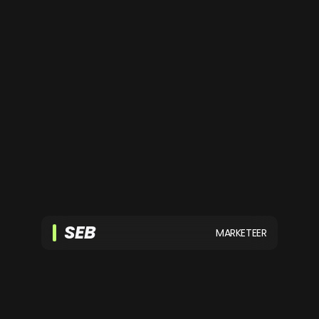
SEB
MARKETEER
Na een succesvolle stage is Seb blijven
hangen bij HYPE Agency. Hij
ondersteund bij webdevelopment, seo