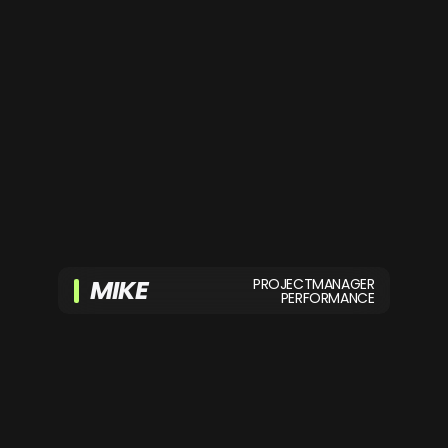
MIKE
PROJECTMANAGER
PERFORMANCE
Als enthousiaste marketeer met een
gestructureerde aanpak helpt Mike
klanten groeien in Google met
effectieve online strategieën.