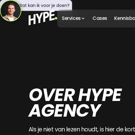
Hey! 👋 Wat kan ik voor je doen?
Services
Cases
Kennisb
OVER HYPE
AGENCY
Als je niet van lezen houdt, is hier de kort