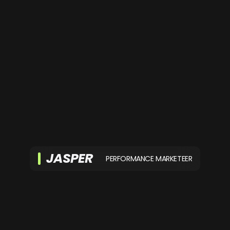
JASPER
PERFORMANCE MARKETEER
Jasper is onze gedreven Performance
marketeer. Hij zorgt ervoor dat
opdrachtgevers de maximale
resultaten uit hun Paid Ads halen.