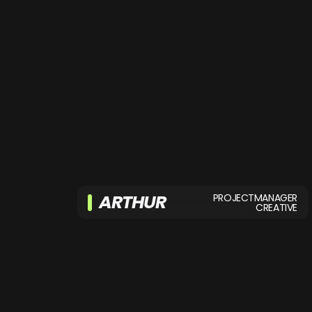
ARTHUR
PROJECTMANAGER
CREATIVE
Als gedreven marketeer met een
passie voor creativiteit en strategie
helpt hij ons creatieve team naar
innovatieve oplossingen voor onze
klanten.