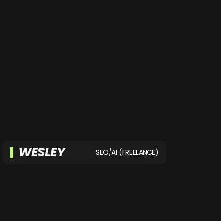
WESLEY
SEO/AI (FREELANCE)
Geen vraagstuk is Wesley te gek. Met
zijn jarenlange ervaring en enorme
gedrevenheid optimaliseert hij
websites alsof het niets is!