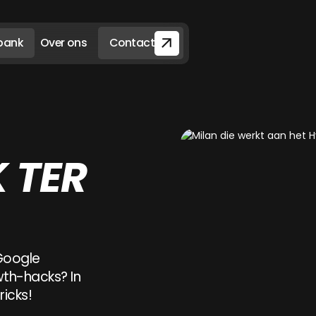
bank
Over ons
Contact
 TER
 Google
wth-hacks? In
ricks!