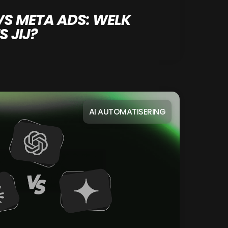
VS META ADS: WELK
 JIJ?
AI AUTOMATISERING