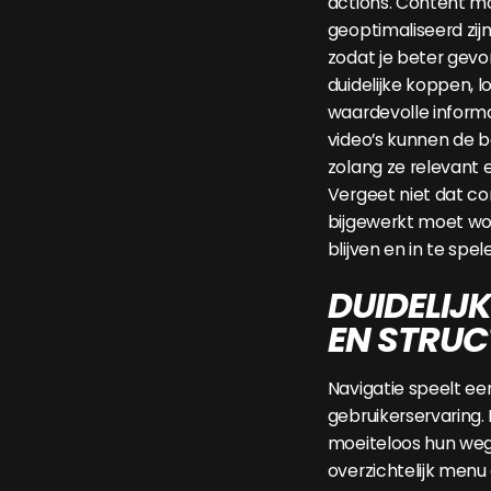
actions. Content m
geoptimaliseerd zi
zodat je beter gevo
duidelijke koppen, 
waardevolle informa
video’s kunnen de 
zolang ze relevant e
Vergeet niet dat c
bijgewerkt moet wo
blijven en in te spel
DUIDELIJ
EN STRU
Navigatie speelt een
gebruikerservaring
moeiteloos hun weg 
overzichtelijk menu 