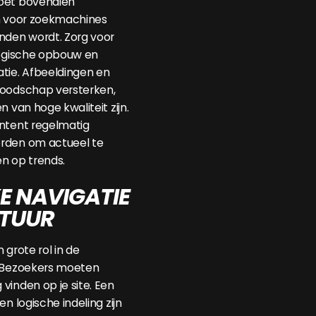
oet bovendien
jn voor zoekmachines
nden wordt. Zorg voor
logische opbouw en
tie. Afbeeldingen en
boodschap versterken,
n van hoge kwaliteit zijn.
ontent regelmatig
rden om actueel te
en op trends.
KE NAVIGATIE
CTUUR
 grote rol in de
. Bezoekers moeten
vinden op je site. Een
en logische indeling zijn