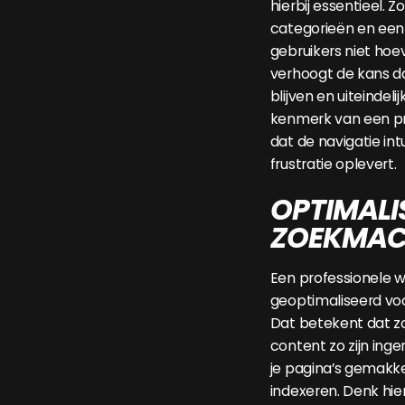
hierbij essentieel. Z
categorieën en een 
gebruikers niet hoe
verhoogt de kans dat
blijven en uiteindel
kenmerk van een pr
dat de navigatie int
frustratie oplevert.
OPTIMALI
ZOEKMAC
Een professionele w
geoptimaliseerd vo
Dat betekent dat zo
content zo zijn ing
je pagina’s gemakke
indexeren. Denk hier