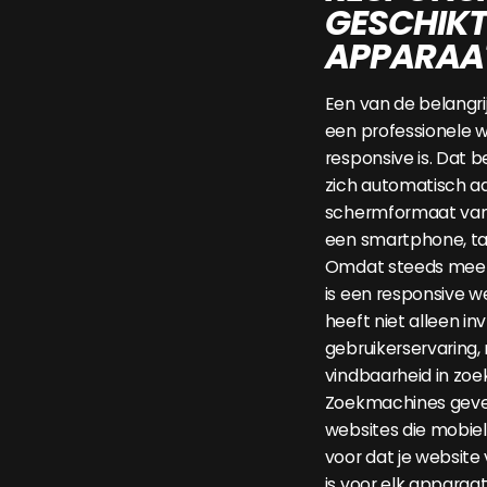
GESCHIKT
APPARAA
Een van de belangr
een professionele w
responsive is. Dat 
zich automatisch a
schermformaat van d
een smartphone, tab
Omdat steeds meer
is een responsive w
heeft niet alleen in
gebruikerservaring,
vindbaarheid in zo
Zoekmachines geve
websites die mobielvr
voor dat je website
is voor elk apparaat