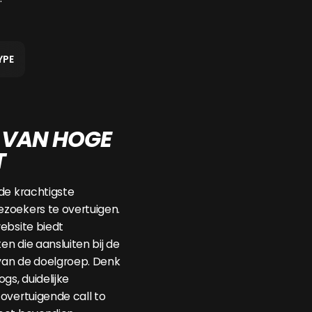
YPE
 VAN HOGE
T
de krachtigste
zoekers te overtuigen.
ebsite biedt
n die aansluiten bij de
an de doelgroep. Denk
gs, duidelijke
overtuigende call to