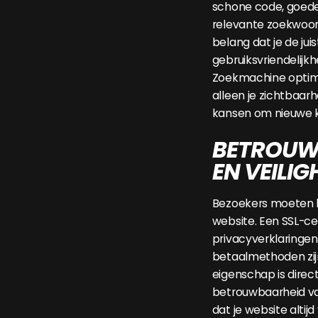
schone code, goede
relevante zoekwoord
belang dat je de jui
gebruiksvriendelijkh
Zoekmachine optima
alleen je zichtbaarh
kansen om nieuwe k
BETROUW
EN VEILIG
Bezoekers moeten 
website. Een SSL-cert
privacyverklaringen 
betaalmethoden zijn
eigenschap is direc
betrouwbaarheid va
dat je website altijd