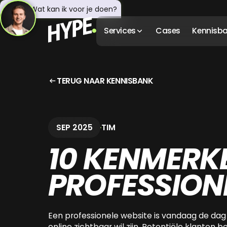
Hey! 👋 Wat kan ik voor je doen?
Services
Cases
Kennisb
TERUG NAAR KENNISBANK
SEP 2025
TIM
10 KENMERK
PROFESSION
Een professionele website is vandaag de dag 
online zichtbaar wil zijn. Potentiële klanten 