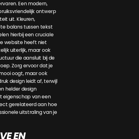
ervaren. Een modern,
bruiksvriendelijk ontwerp
eit uit. Kleuren,
ste balans tussen tekst
len hierbij een cruciale
le website heeft niet
ijk uiterlijk, maar ook
tuur die aansluit bij de
roep. Zorg ervoor dat je
 mooi oogt, maar ook
ruk design leidt af, terwijl
en helder design
it eigenschap van een
rect gerelateerd aan hoe
ionele uitstraling van je
VE EN