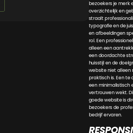
bezoekers je merk 
overzichtelijk en ge
straalt professionalit
typografie en de jui
en afbeeldingen spe
rol. Een professione
alleen een aantrekkel
een doordachte struc
huisstijl en de doelg
website niet alleen
praktisch is. Een te d
een minimalistisch 
vertrouwen wekt. D
goede website is di
bezoekers de profess
bedrijf ervaren.
RESPONSI