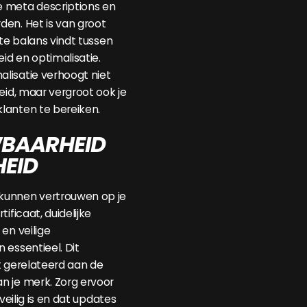
 meta descriptions en
en. Het is van groot
ste balans vindt tussen
eid en optimalisatie.
lisatie verhoogt niet
eid, maar vergroot ook je
lanten te bereiken.
BAARHEID
HEID
kunnen vertrouwen op je
ificaat, duidelijke
en veilige
 essentieel. Dit
t gerelateerd aan de
n je merk. Zorg ervoor
 veilig is en dat updates