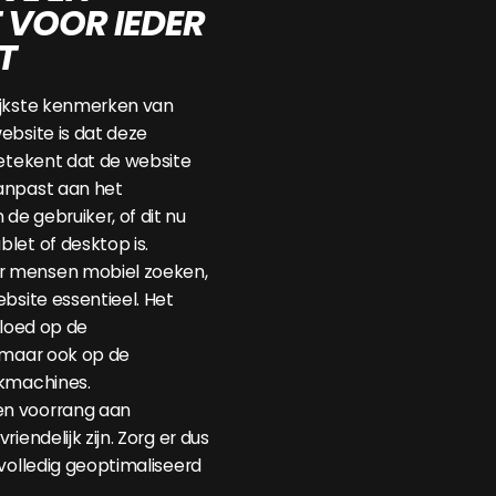
 VOOR IEDER
T
ijkste kenmerken van
ebsite is dat deze
betekent dat de website
anpast aan het
e gebruiker, of dit nu
let of desktop is.
 mensen mobiel zoeken,
ebsite essentieel. Het
vloed op de
 maar ook op de
ekmachines.
n voorrang aan
iendelijk zijn. Zorg er dus
 volledig geoptimaliseerd
.