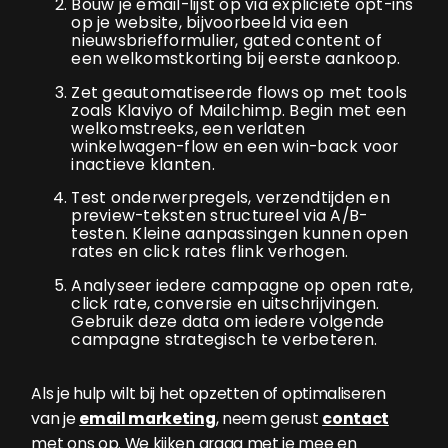
Bouw je email-lijst op via expliciete opt-ins
op je website, bijvoorbeeld via een
nieuwsbriefformulier, gated content of
een welkomstkorting bij eerste aankoop.
Zet geautomatiseerde flows op met tools
zoals Klaviyo of Mailchimp. Begin met een
welkomstreeks, een verlaten
winkelwagen-flow en een win-back voor
inactieve klanten.
Test onderwerpregels, verzendtijden en
preview-teksten structureel via A/B-
testen. Kleine aanpassingen kunnen open
rates en click rates flink verhogen.
Analyseer iedere campagne op open rate,
click rate, conversie en uitschrijvingen.
Gebruik deze data om iedere volgende
campagne strategisch te verbeteren.
Als je hulp wilt bij het opzetten of optimaliseren
van je
email marketing
, neem gerust
contact
met ons op. We kijken graag met je mee en