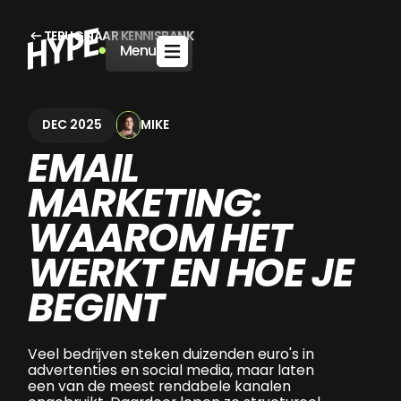
TERUG NAAR KENNISBANK
Menu
MIKE
DEC 2025
EMAIL
MARKETING:
WAAROM HET
WERKT EN HOE JE
BEGINT
Veel bedrijven steken duizenden euro's in
advertenties en social media, maar laten
een van de meest rendabele kanalen