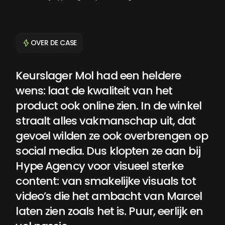
OVER DE CASE
Keurslager
Mol
had
een
heldere
Keurslager
Mol
had
een
heldere
wens:
laat
de
kwaliteit
van
wens:
laat
de
kwaliteit
van
het
product
ook
online
zien.
In
de
winkel
straalt
alles
vakmanschap
uit,
dat
gevoel
wilden
ze
ook
overbrengen
op
social
media.
Dus
klopten
ze
aan
bij
Hype
Agency
voor
visueel
sterke
content:
van
smakelijke
visuals
tot
video’s
die
het
ambacht
van
Marcel
laten
zien
zoals
het
is.
Puur,
eerlijk
en