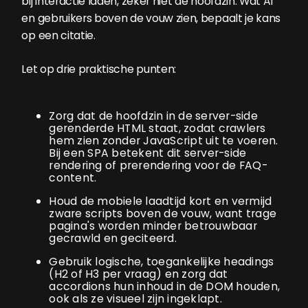
bij interactie laden, zeker niet de hoofdzin. Wat AI
en gebruikers boven de vouw zien, bepaalt je kans
op een citatie.
Let op drie praktische punten:
Zorg dat de hoofdzin in de server-side
gerenderde HTML staat, zodat crawlers
hem zien zonder JavaScript uit te voeren.
Bij een SPA betekent dit server-side
rendering of prerendering voor de FAQ-
content.
Houd de mobiele laadtijd kort en vermijd
zware scripts boven de vouw, want trage
pagina's worden minder betrouwbaar
gecrawld en geciteerd.
Gebruik logische, toegankelijke headings
(H2 of H3 per vraag) en zorg dat
accordions hun inhoud in de DOM houden,
ook als ze visueel zijn ingeklapt.