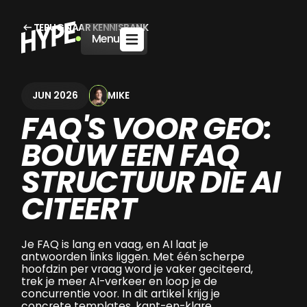
TERUG NAAR KENNISBANK
Menu
MIKE
JUN 2026
FAQ'S VOOR GEO:
BOUW EEN FAQ
STRUCTUUR DIE AI
CITEERT
Je FAQ is lang en vaag, en AI laat je
antwoorden links liggen. Met één scherpe
hoofdzin per vraag word je vaker geciteerd,
trek je meer AI-verkeer en loop je de
concurrentie voor. In dit artikel krijg je
concrete templates, kant-en-klare