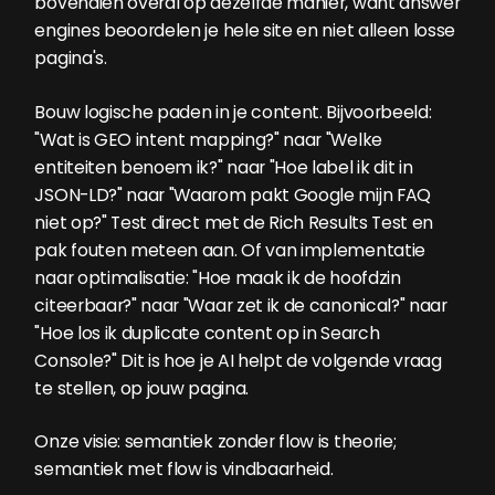
bovendien overal op dezelfde manier, want answer
engines beoordelen je hele site en niet alleen losse
pagina's.
Bouw logische paden in je content. Bijvoorbeeld:
"Wat is GEO intent mapping?" naar "Welke
entiteiten benoem ik?" naar "Hoe label ik dit in
JSON-LD?" naar "Waarom pakt Google mijn FAQ
niet op?" Test direct met de Rich Results Test en
pak fouten meteen aan. Of van implementatie
naar optimalisatie: "Hoe maak ik de hoofdzin
citeerbaar?" naar "Waar zet ik de canonical?" naar
"Hoe los ik duplicate content op in Search
Console?" Dit is hoe je AI helpt de volgende vraag
te stellen, op jouw pagina.
Onze visie: semantiek zonder flow is theorie;
semantiek met flow is vindbaarheid.