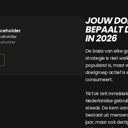
JOUW DO
BEPAALT 
aceholder
IN 2026
ceholder
ceholder
De basis van elke g
strategie is niet we
populairst is, maar 
doelgroep actief is
consumeert.
TikTok telt inmiddel
Nederlandse gebruik
steeds. De kern van
bestaat uit mensen 
jaar, maar ook derti