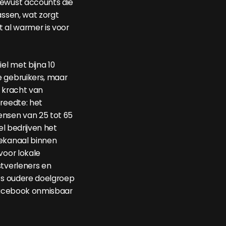
bewust accounts die
assen, wat zorgt
t al warmer is voor
iel met bijna 10
 gebruikers, maar
e kracht van
breedte: het
ensen van 25 tot 65
eel bedrijven het
iekanaal binnen
voor lokale
stverleners en
ets oudere doelgroep
 Facebook onmisbaar