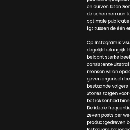
en durven laten zie
de schermen aan to
optimale publicatie
ligt tussen de één e
Op Instagram is visu
degelijk belangrijk.
beloont sterke bee
consistente uitstral
mensen willen opsla
geven organisch ber
bestaande volgers, t
Stories zorgen voor
betrokkenheid binn
De ideale frequentie 
zeven posts per we
productgedreven be
Instagram bovendie