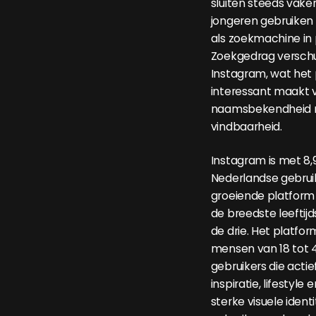
sluiten steeds vake
jongeren gebruiken 
als zoekmachine in 
Zoekgedrag verschui
Instagram, wat het 
interessant maakt 
naamsbekendheid 
vindbaarheid.
Instagram is met 8,
Nederlandse gebruik
groeiende platform
de breedste leeftij
de drie. Het platform
mensen van 18 tot 4
gebruikers die actie
inspiratie, lifestyl
sterke visuele ident