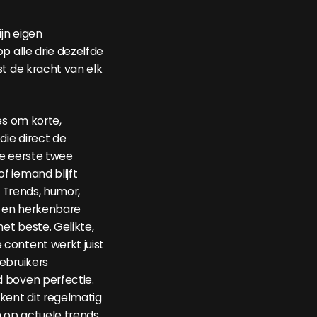
ijn eigen
p alle drie dezelfde
st de kracht van elk
es om korte,
die direct de
De eerste twee
 iemand blijft
. Trends, humor,
 en herkenbare
het beste. Gelikte,
content werkt juist
ebruikers
 boven perfectie.
kent dit regelmatig
n op actuele trends