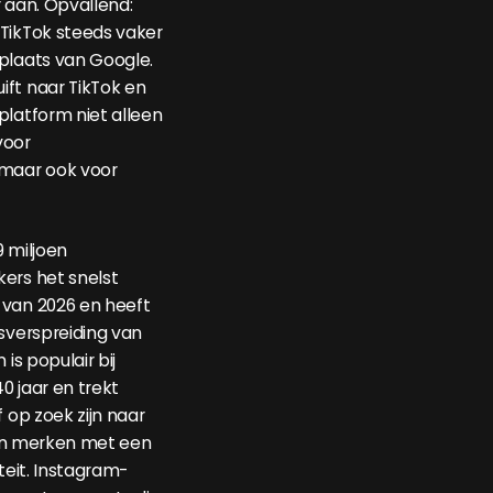
r aan. Opvallend:
TikTok steeds vaker
plaats van Google.
ft naar TikTok en
platform niet alleen
voor
maar ook voor
9 miljoen
ers het snelst
 van 2026 en heeft
dsverspreiding van
 is populair bij
0 jaar en trekt
f op zoek zijn naar
e en merken met een
iteit. Instagram-