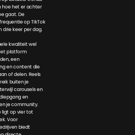
n hoe het er achter
e gaat. De
frequentie op TikTok
n drie keer per dag.
ele kwaliteit wel
 Het platform
lden, een
ing en content die
an of delen. Reels
eik buiten je
erwijl carousels en
 diepgang en
en je community.
ligt op vier tot
ek. Voor
drijven biedt
n directe