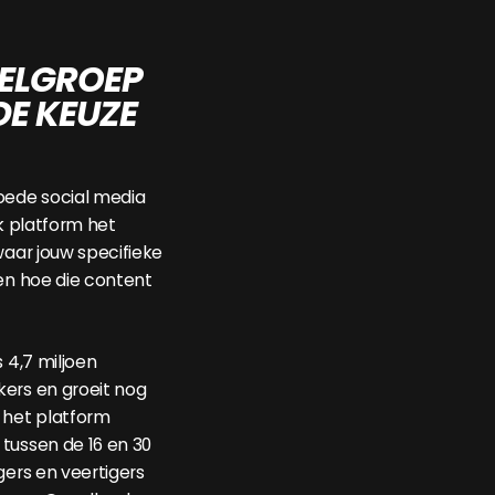
ELGROEP
DE KEUZE
oede social media
lk platform het
waar jouw specifieke
 en hoe die content
s 4,7 miljoen
ers en groeit nog
 het platform
tussen de 16 en 30
gers en veertigers