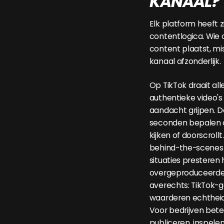
KANAAL?
Elk platform heeft z
contentlogica. Wie o
content plaatst, mi
kanaal afzonderlijk.
Op TikTok draait all
authentieke video's 
aandacht grijpen. 
seconden bepalen of
kijken of doorscrollt
behind-the-scenes
situaties presteren 
overgeproduceerde 
averechts: TikTok-g
waarderen echtheid
Voor bedrijven bete
publiceren, inspele