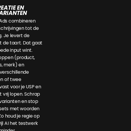
EATIE EN
ARIANTEN
 Ads combineren
hrijvingen tot de
g. Je levert de
t de taart. Dat gaat
ede input wint.
 koppen (product,
js, merk) en
verschillende
én of twee
ast voor je USP en
t vrij lopen. Schrap
varianten en stop
assets met woorden
Zo houd je regie op
jl AI het testwerk
 minder