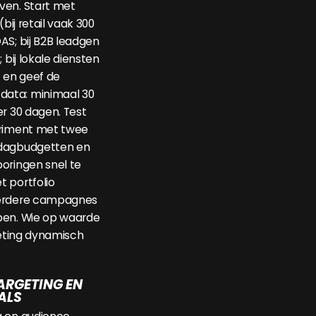
ven. Start met
(bij retail vaak 300
AS; bij B2B leadgen
 bij lokale diensten
) en geef de
ata: minimaal 30
er 30 dagen. Test
eriment met twee
 dagbudgetten en
oringen snel te
 portfolio
eerdere campagnes
ben. Wie op waarde
geting dynamisch
ARGETING EN
ALS