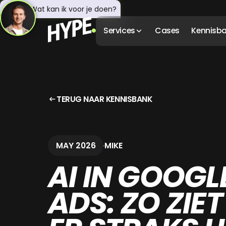
Hey! 👋 Wat kan ik voor je doen?
Services
Cases
Kennisb
TERUG NAAR KENNISBANK
MAY 2026
MIKE
AI IN GOOGL
ADS: ZO ZIE