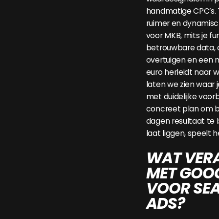
handmatige CPC’s. 
ruimer en dynamisch
voor MKB, mits je f
betrouwbare data, c
overtuigen en een 
euro herleidt naar wa
laten we zien waar 
met duidelijke voo
concreet plan om b
dagen resultaat te 
laat liggen, speelt 
WAT VER
MET GOOG
VOOR SE
ADS?