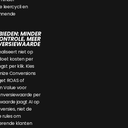
e leercycli en
innende
IEDEN: MINDER
ONTROLE, MEER
VERSIEWAARDE
aliseert niet op
doel: kosten per
st per klik. Kies
mize Conversions
get ROAS of
n Value voor
conversiewaarde per
waarde jaagt AI op
ersies, niet de
e rules om
kerende klanten