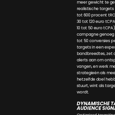
meer gewicht te ge
realistische targets 
tot 600 procent tRO
30 tot 120 euro tCPA;
10 tot 50 euro tCPA
campagne genoeg d
tot 50 conversies p
targets in een exp
bandbreedtes, zet
alerts aan om ontsp
vangen, en werk met
strategieën als m
hetzelfde doel heb
stuurt, wint als tar
wordt.
DYNAMISCHE T
AUDIENCE SIGN