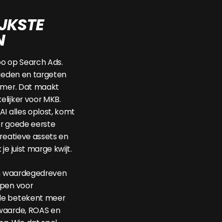
JKSTE
N
bo op Search Ads.
bieden en targeten
immer. Dat maakt
lijker voor MKB.
AI alles oplost, komt
er goede eerste
creatieve assets en
je juist marge kwijt.
 in waardegedreven
ppen voor
le betekent meer
waarde, ROAS en