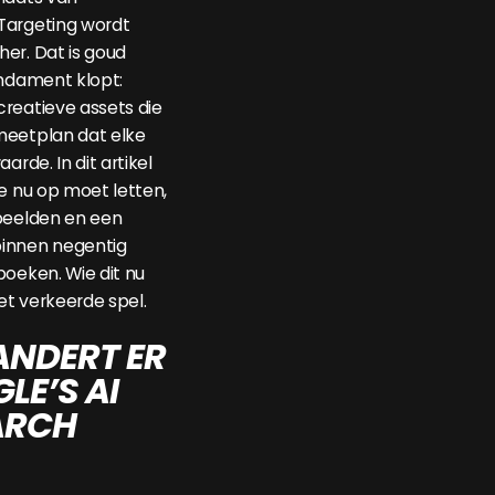
Targeting wordt
er. Dat is goud
undament klopt:
reatieve assets die
meetplan dat elke
arde. In dit artikel
je nu op moet letten,
rbeelden en een
innen negentig
boeken. Wie dit nu
het verkeerde spel.
ANDERT ER
LE’S AI
ARCH