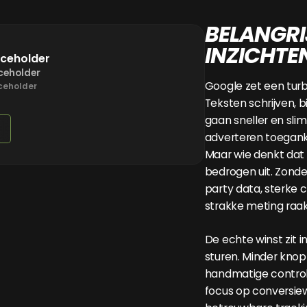
BELANGRI
INZICHTE
aceholder
ceholder
Google zet een tur
ceholder
Teksten schrijven, 
gaan sneller en sl
adverteren toeganke
Maar wie denkt dat 
bedrogen uit. Zond
party data, sterke 
strakke meting raak 
De echte winst zit
sturen. Minder kno
handmatige contro
focus op conversie