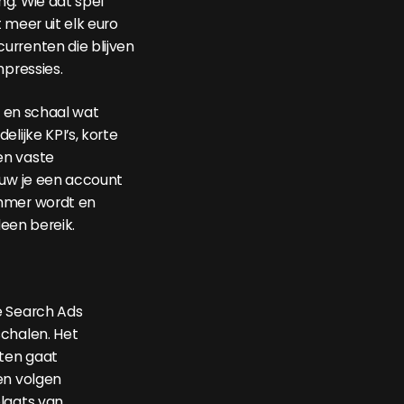
g. Wie dat spel
 meer uit elk euro
rrenten die blijven
mpressies.
el en schaal wat
elijke KPI’s, korte
en vaste
ouw je een account
mmer wordt en
lleen bereik.
e Search Ads
chalen. Het
nten gaat
en volgen
laats van