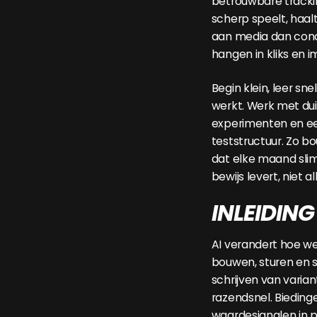
betrouwbare trackin
scherp speelt, haalt
aan media dan concu
hangen in kliks en i
Begin klein, leer sn
werkt. Werk met duid
experimenten en e
teststructuur. Zo b
dat elke maand sli
bewijs levert, niet a
INLEIDING
AI verandert hoe w
bouwen, sturen en s
schrijven van varia
razendsnel. Bieding
waardesignalen in p