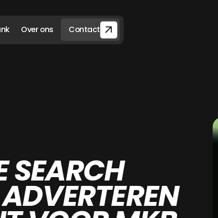
ank
Over ons
Contact
E SEARCH
T ADVERTEREN