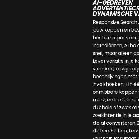
AI-GEDREVEN
ADVERTENTIECR
DYNAMISCHE V
Responsive Search
jouw koppen en besc
beste mix per veilin
ingrediënten, AI bak
snel, maar alleen go
Lever variatie in je
voordeel, bewijs, pri
beschrijvingen met 
invalshoeken. Pin é
onmisbare koppen v
merk, en laat de res
dubbele of zwakke 
zoekintentie in je 
die al converteren. 
de boodschap, terwi
versnelt. Resultaat: