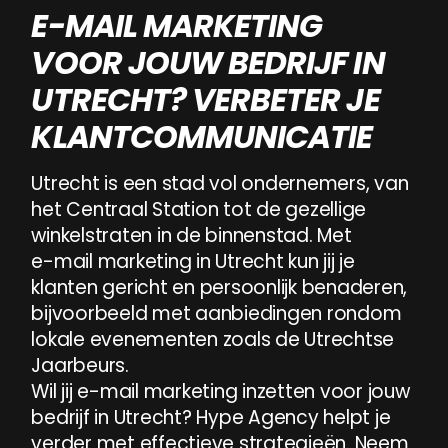
E-MAIL MARKETING
VOOR JOUW BEDRIJF IN
UTRECHT? VERBETER JE
KLANTCOMMUNICATIE
Utrecht
is
een
stad
vol
ondernemers,
van
Utrecht
is
een
stad
vol
ondernemers,
van
het
Centraal
Stat
het
Centraal
Station
tot
de
gezellige
winkelstraten
in
de
binnenstad.
Met
e-mail
marketing
in
Utrecht
kun
jij
je
klanten
gericht
en
persoonlijk
benaderen,
bijvoorbeeld
met
aanbiedingen
rondom
lokale
evenementen
zoals
de
Utrechtse
Jaarbeurs.
Wil
jij
e-mail
marketing
inzetten
voor
jouw
bedrijf
in
Utrecht?
Hype
Agency
helpt
je
verder
met
effectieve
strategieën.
Neem