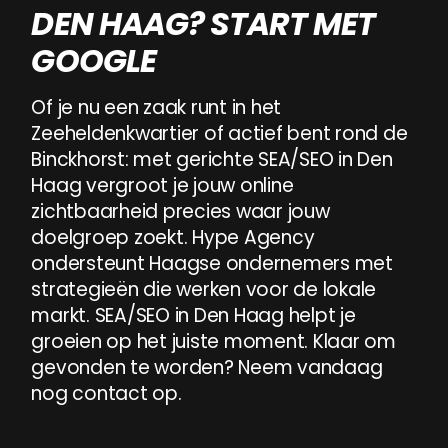
DEN HAAG? START MET
GOOGLE
Of
je
nu
een
zaak
runt
in
het
Of
je
nu
een
zaak
runt
in
het
Zeeheldenkwartier
of
actief
b
Zeeheldenkwartier
of
actief
bent
rond
de
Binckhorst:
met
gerichte
SEA/SEO
in
Den
Haag
vergroot
je
jouw
online
zichtbaarheid
precies
waar
jouw
doelgroep
zoekt.
Hype
Agency
ondersteunt
Haagse
ondernemers
met
strategieën
die
werken
voor
de
lokale
markt.
SEA/SEO
in
Den
Haag
helpt
je
groeien
op
het
juiste
moment.
Klaar
om
gevonden
te
worden?
Neem
vandaag
nog
contact
op.