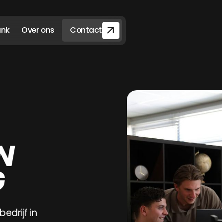
ank
Over ons
Contact
N
G
edrijf in