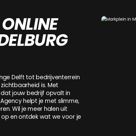
 ONLINE
DDELBURG
nge
Delft
tot
bedrijventerrein
t
bedrijventerrein
Ramsburg,
weten
hoe
belangrijk
online
zichtba
zichtbaarheid
is.
Met
dat
jouw
bedrijf
opvalt
in
Agency
helpt
je
met
slimme,
ren.
Wil
je
meer
halen
uit
op
en
ontdek
wat
we
voor
je