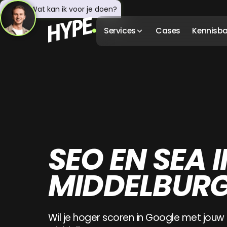
Hey! 👋 Wat kan ik voor je doen?
Services
Cases
Kennisb
SEO EN SEA I
MIDDELBUR
Wil je hoger scoren in Google met jouw b