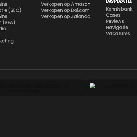
INSPIRATIE
ine
Verkopen op Amazon
Kennisbank
atie (SEO)
Verkopen op Bol.com
Cases
ine
Verkopen op Zalando
Reviews
n (SEA)
Navigatie
dia
Vacatures
g
keting