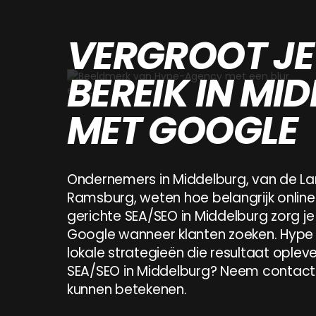
VERGROOT JE
BEREIK IN MI
MET GOOGLE
Ondernemers
in
Middelburg,
van
de
La
Ondernemers
in
Middelburg,
van
de
Lange
Delft
to
Ramsburg,
weten
hoe
belangrijk
online
gerichte
SEA/SEO
in
Middelburg
zorg
je
Google
wanneer
klanten
zoeken.
Hype
lokale
strategieën
die
resultaat
opleve
SEA/SEO
in
Middelburg?
Neem
contact
kunnen
betekenen.