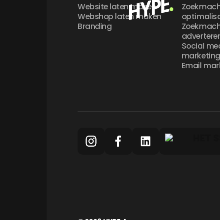
Website laten maken
Zoekmach
Webshop laten maken
optimalis
Branding
Zoekmach
advertere
Social me
marketin
Email mar