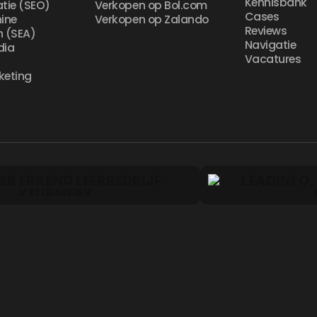
Kennisbank
atie (SEO)
Verkopen op Bol.com
Cases
ine
Verkopen op Zalando
Reviews
n (SEA)
Navigatie
dia
Vacatures
g
keting