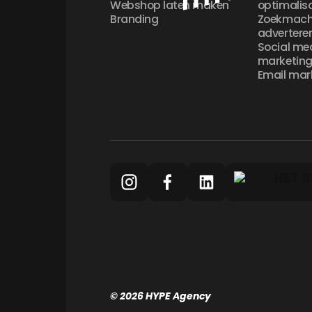
Webshop laten maken
optimalis
Branding
Zoekmach
advertere
Social me
marketin
Email mar
©
2026
HYPE
Agency