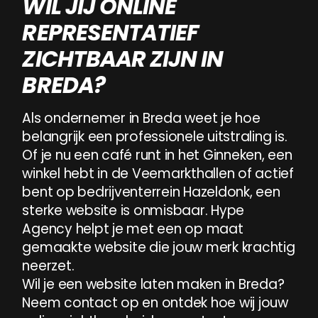
WIL JIJ ONLINE
REPRESENTATIEF
ZICHTBAAR ZIJN IN
BREDA?
Als
ondernemer
in
Breda
weet
je
hoe
Als
ondernemer
in
Breda
weet
je
hoe
belangrijk
een
profess
belangrijk
een
professionele
uitstraling
is.
Of
je
nu
een
café
runt
in
het
Ginneken,
een
winkel
hebt
in
de
Veemarkthallen
of
actief
bent
op
bedrijventerrein
Hazeldonk,
een
sterke
website
is
onmisbaar.
Hype
Agency
helpt
je
met
een
op
maat
gemaakte
website
die
jouw
merk
krachtig
neerzet.
Wil
je
een
website
laten
maken
in
Breda?
Neem
contact
op
en
ontdek
hoe
wij
jouw