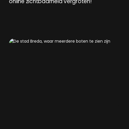
online
zichtbaarheid
vergroten!