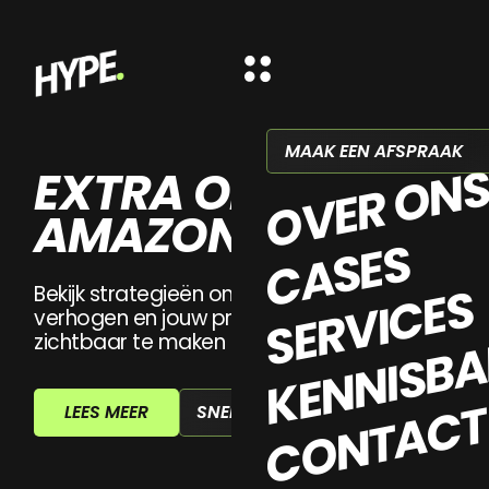
MAAK EEN AFSPRAAK
OVER ON
EXTRA OMZET UIT
AMAZON
CASES
SERVICES
Bekijk strategieën om je Amazon omzet te
verhogen en jouw producten beter
KENNISB
zichtbaar te maken met Hype Agency.
CONTAC
SNELLE AANVRAAG
LEES MEER