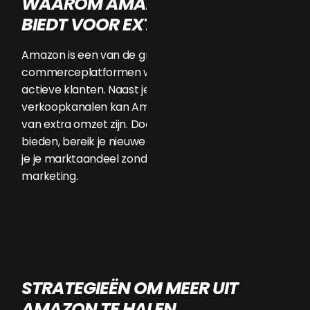
WAAROM AMAZON KANSEN
BIEDT VOOR EXTRA OMZET
Amazon is een van de grootste e-
commerceplatformen wereldwijd, met miljoenen
actieve klanten. Naast je eigen webshop of andere
verkoopkanalen kan Amazon een krachtige bron
van extra omzet zijn. Door je producten hier aan te
bieden, bereik je nieuwe doelgroepen en vergroot
je je marktaandeel zonder grote investeringen in
marketing.
STRATEGIEËN OM MEER UIT
AMAZON TE HALEN