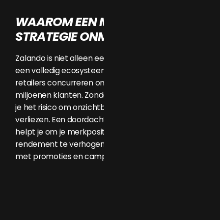
WAAROM EEN MARKETPLACE
STRATEGIE ONMISBAAR IS
Zalando is niet alleen een verkoopkanaal, maar
een volledig ecosysteem waarin merken en
retailers concurreren om de aandacht van
miljoenen klanten. Zonder duidelijke strategie loop
je het risico om onzichtbaar te blijven of marge te
verliezen. Een doordachte marketplace strategie
helpt je om je merkpositie te versterken,
rendement te verhogen en efficiënt om te gaan
met promoties en campagnes.