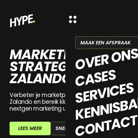
MAAK EEN AFSPRAAK
OVER ON
MARKETPLACE
STRATEGIE VOOR
CASES
ZALANDO
SERVICES
KENNISB
Verbeter je marketplace strategie op
Zalando en bereik klanten slimmer met
nextgen marketing uit Zeeland.
CONTAC
SNELLE AANVRAAG
LEES MEER