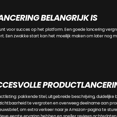
ANCERING BELANGRIJK IS
nt voor succes op het platform. Een goede lancering vergro
rt. Een zwakke start kan het moeilijk maken om later nog
CCESVOLLE PRODUCTLANCERI
isting: pakkende titel, uitgebreide beschrijving, duidelijke 
 zichtbaarheid te vergroten en overweeg deelname aan prom
euwsbrief, om extra verkeer naar je Amazon-pagina te sture
itieve eerste ervaring hebben en sneller reviews achterlaten