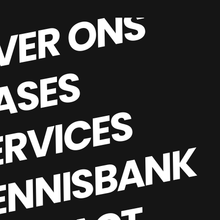
VER ONS
ASES
ERVICES
ENNISBANK
P