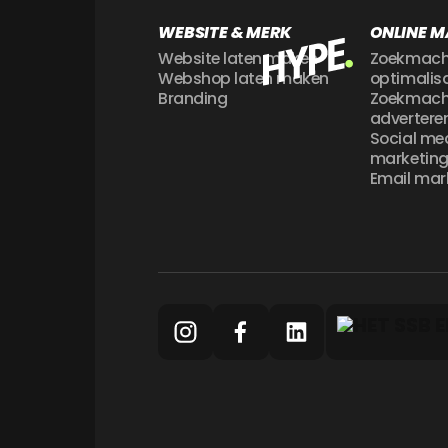
WEBSITE & MERK
ONLINE M
Website laten maken
Zoekmach
Webshop laten maken
optimalis
Branding
Zoekmach
advertere
Social me
marketin
Email mar