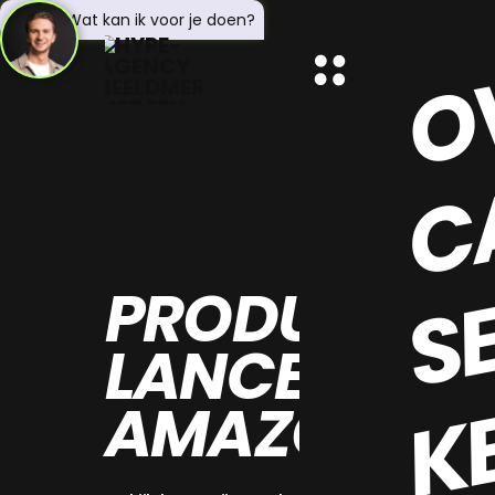
O
Hey! 👋 Wat kan ik voor je doen?
C
S
PRODUCT
K
LANCEREN O
AMAZON