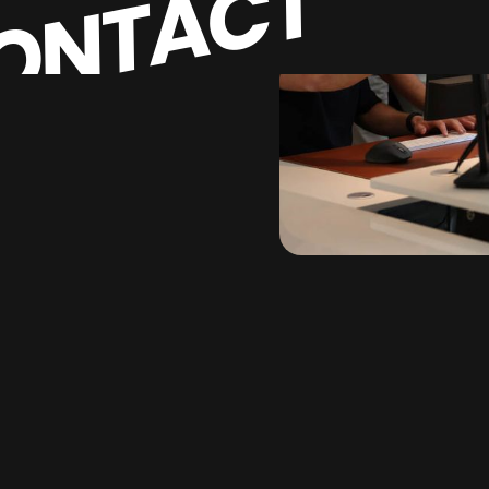
ONTACT
Amazon
en presteren.