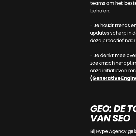
teams om het beste
behalen.
- Je houdt trends e
updates scherp in d
deze proactief naar
- Je denkt mee ove
zoekmachine-optimal
onze initiatieven r
(Generative Engin
GEO: DE 
VAN SEO
Bij Hype Agency ge