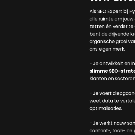
Als SEO Expert bij H
alle ruimte om jouw 
zetten én verder te 
bent de drijvende k
organische groei va
ons eigen merk.
- Je ontwikkelt en
slimme SEO-strat
klanten en sectoren
- Je voert diepgaan
weet data te vertal
optimalisaties.
- Je werkt nauw s
content-, tech- en