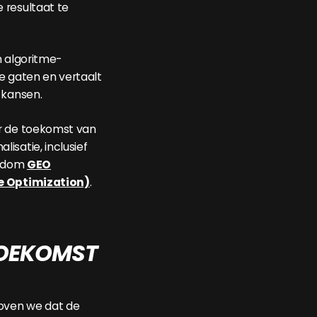
 resultaat te
n algoritme-
e gaten en vertaalt
 kansen.
r de toekomst van
isatie, inclusief
ondom
GEO
e Optimization)
.
TOEKOMST
loven we dat de