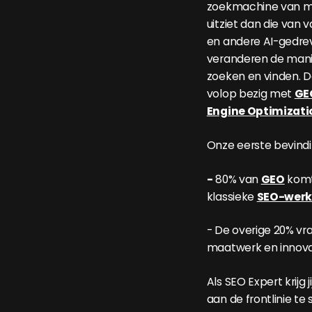
zoekmachine van m
uitziet dan die van
en andere AI-gedre
veranderen de man
zoeken en vinden. Da
volop bezig met
GE
Engine Optimizati
Onze eerste bevind
-
80% van
GEO
komt
klassieke
SEO-wer
- De overige 20% vr
maatwerk en innova
Als SEO Expert krijg 
aan de frontlinie te