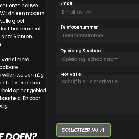
Email
 met onze nieuwe
 Wij zijn een modern
olle groei,
Telefoonnummer
doel: het maximale
 onze klanten,
.
Opleiding & school
? Van slimme
aalbare
Motivatie
u willen we een nóg
 in het versterken
rheid op het gebied
baarheid. En daar
dig.
SOLLICITEER NU
E DOEN?