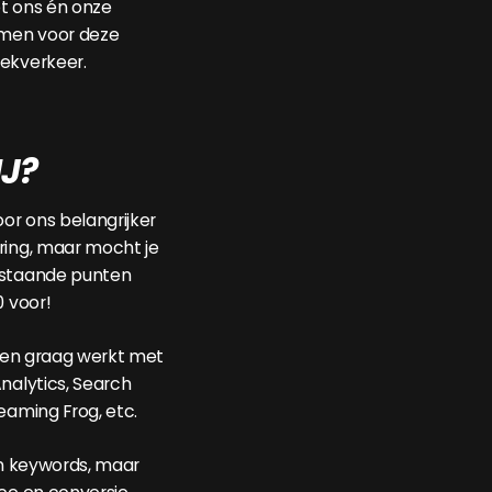
lpt ons én onze
omen voor deze
ekverkeer.
IJ?
oor ons belangrijker
ring, maar mocht je
rstaande punten
0 voor!
s en graag werkt met
nalytics, Search
eaming Frog, etc.
in keywords, maar