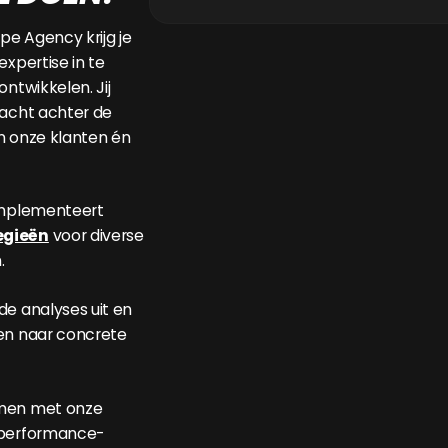
ype Agency krijg je
expertise in te
ontwikkelen. Jij
racht achter de
n onze klanten én
 implementeert
egieën
voor diverse
.
de analyses uit en
en naar concrete
amen met onze
 performance-