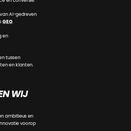
ce en conversie.
 van AI-gedreven
ls
GEO
.
ig en
en tussen
cten en klanten.
EN WIJ
en ambitieus en
innovatie voorop