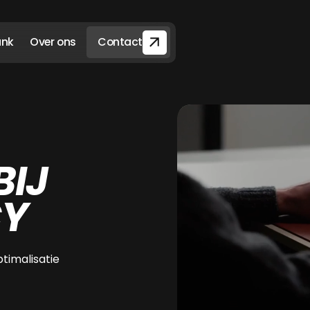
ank
Over ons
Contact
BIJ
CY
timalisatie