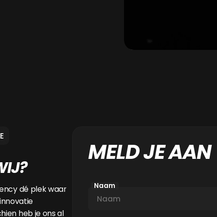
E
MELD JE AAN
WIJ?
Naam
ency dé plek waar
 innovatie
ien heb je ons al