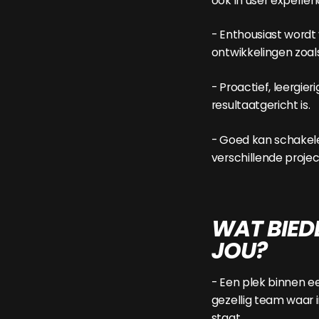
ook in user experien
- Enthousiast wordt
ontwikkelingen zoa
- Proactief, leergier
resultaatgericht is.
- Goed kan schakel
verschillende proje
WAT BIED
JOU?
- Een plek binnen e
gezellig team waar 
staat.