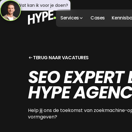
Hey! 👋 Wat kan ik voor je doen?
Services
Cases
Kennisb
TERUG NAAR VACATURES
SEO EXPERT 
HYPE AGEN
Help jij ons de toekomst van zoekmachine-op
vormgeven?