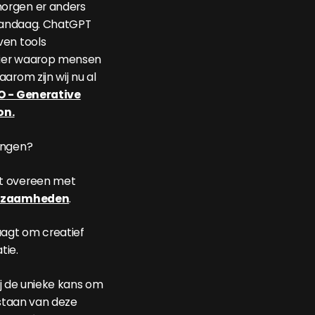
orgen er anders
 vandaag. ChatGPT
ven tools
ier waarop mensen
arom zijn wij nu al
O
- Generative
on.
ingen?
 overeen met
kzaamheden
.
aagt om creatief
tie.
jij de unieke kans om
 staan van deze