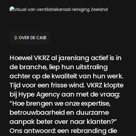
OVER DE CASE
Hoewel
VKRZ
al
jarenlang
actief
is
in
Hoewel
VKRZ
al
jarenlang
actief
is
in
de
branche,
liep
hun
ui
de
branche,
liep
hun
uitstraling
achter
op
de
kwaliteit
van
hun
werk.
Tijd
voor
een
frisse
wind.
VKRZ
klopte
bij
Hype
Agency
aan
met
de
vraag:
“Hoe
brengen
we
onze
expertise,
betrouwbaarheid
en
duurzame
aanpak
beter
over
naar
klanten?”
Ons
antwoord:
een
rebranding
die