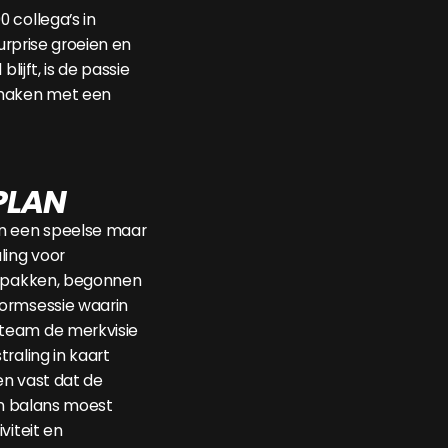
 collega’s in
Surprise groeien en
blijft, is de passie
 maken met een
PLAN
n een speelse maar
ling voor
e pakken, begonnen
ormsessie waarin
team de merkvisie
raling in kaart
en vast dat de
een balans moest
viteit en