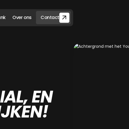
ank
Over ons
Contact
IAL, EN
IJKEN!