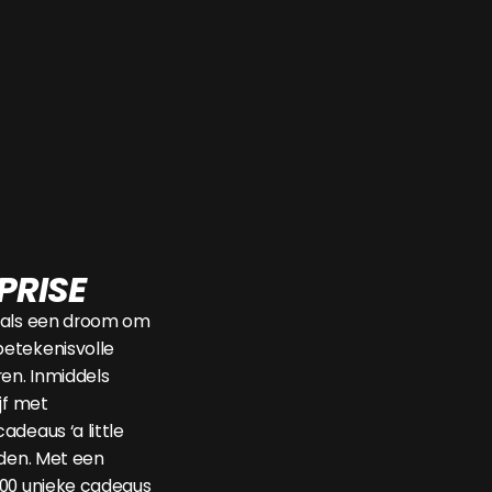
PRISE
 als een droom om
etekenisvolle
n. Inmiddels
jf met
adeaus ‘a little
nden. Met een
500 unieke cadeaus