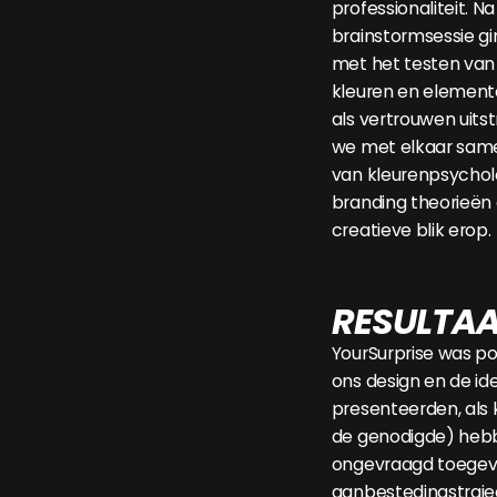
professionaliteit. Na
brainstormsessie g
met het testen van 
kleuren en element
als vertrouwen uits
we met elkaar same
van kleurenpsychol
branding theorieën
creatieve blik erop.
RESULTA
YourSurprise was pos
ons design en de id
presenteerden, als k
de genodigde) hebb
ongevraagd toegevo
aanbestedingstraje