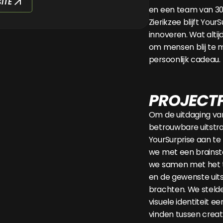
ITE
en een team van 300
Zierikzee blijft Your
innoveren. Wat altijd 
om mensen blij te
persoonlijk cadeau.
PROJECT
Om de uitdaging va
betrouwbare uitstra
YourSurprise aan t
we met een brainst
we samen met het 
en de gewenste uitst
brachten. We steld
visuele identiteit 
vinden tussen creati