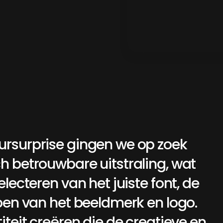
ursurprise
gingen
we
op
zoek
zoek
naar
een
speelse,
maar
toch
betrouwbare
uitstraling,
wat
ch
betrouwbare
uitstraling,
wat
electeren
van
het
juiste
font,
de
pen
van
het
beeldmerk
en
logo.
iteit
creëren
die
de
creatieve
en