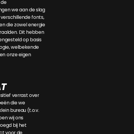
 de
ingen we aan de slag
verschillende fonts,
en die zowel energie
traalden. Dit hebben
ngesteld op basis
ogie, welbekende
 en onze eigen
AT
itief verrast over
eeën die we
lein bureau (t.o.v.
en wij ons
egd bij het
ct voor de