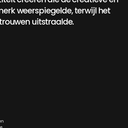
merk
weerspiegelde,
terwijl
het
rtrouwen
uitstraalde.