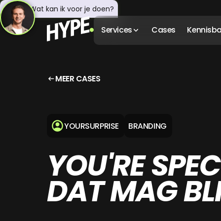
Hey! 👋 Wat kan ik voor je doen?
Services
Cases
Kennisb
MEER CASES
YOURSURPRISE
BRANDING
YOU'RE SPEC
DAT MAG BL