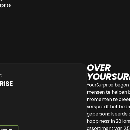
OVER
YOURSUR
:
RISE
YourSurprise begon
mensen te helpen b
momenten te creëre
verspreidt het bedri
gepersonaliseerde c
happiness’ in 28 la
assortiment van 2.