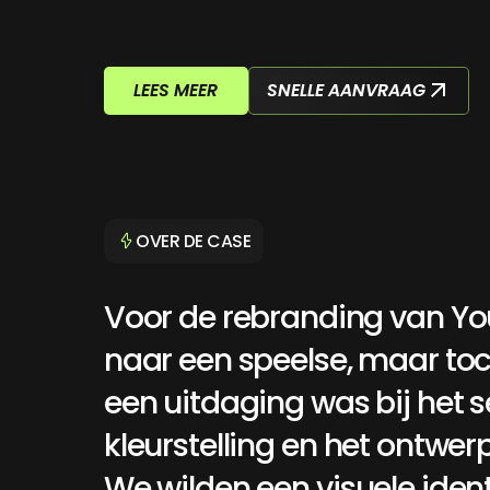
LEES MEER
SNELLE AANVRAAG
OVER DE CASE
Voor
de
rebranding
van
Yo
Voor
de
rebranding
van
Yoursurprise
gingen
we
op
naar
een
speelse,
maar
to
een
uitdaging
was
bij
het
s
kleurstelling
en
het
ontwer
We
wilden
een
visuele
ident