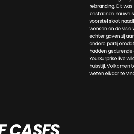
rebranding. Dit was 
bestaande nauwe s
voorstel sloot naadl
wensen en de visie v
echter gaven zij aa
andere partij omdat
hadden gedurende 
YourSurprise live w
huisstijl. Volkomen 
weten elkaar te vin
E CASES